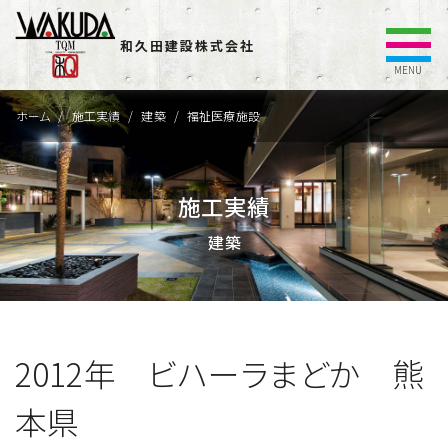
和久田建設株式会社
MENU
ホーム
施工実績
建築
福祉医療施設
施工実績
建築
2012年 ビハーラまどか 熊
本県