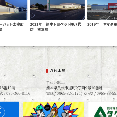
ローハット太宰府
2021年 熊本トヨペット㈱八代
2019年 ヤマダ
県
店 熊本県
八代本部
〒866-0055
8番19号
熊本県八代市迎町2丁目9号10番地
X / 096-366-8116
電話 / 0965-32-5171(代) FAX / 0965-33-55