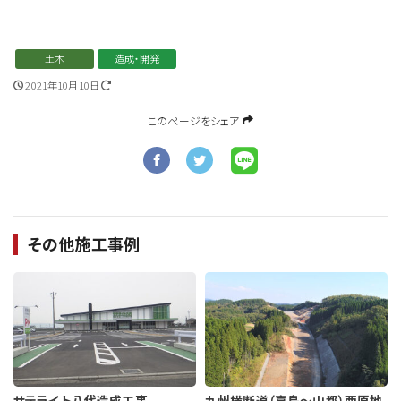
土木
造成・開発
2021年10月10日
このページをシェア
その他施工事例
サテライト八代造成工事
九州横断道（嘉島～山都）西原地