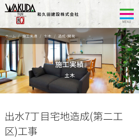
和久田建設株式会社
MENU
ホーム
施工実績
土木
造成・開発
施工実績
土木
出水7丁目宅地造成(第二工
区)工事