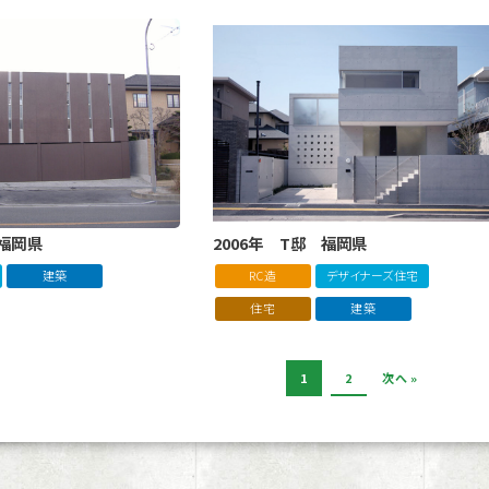
 福岡県
2006年 T邸 福岡県
建築
RC造
デザイナーズ住宅
住宅
建築
1
2
次へ »