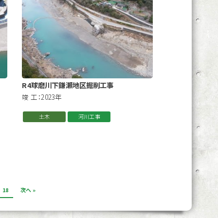
R4球磨川下鎌瀬地区掘削工事
竣 工：2023年
土木
河川工事
18
次へ »