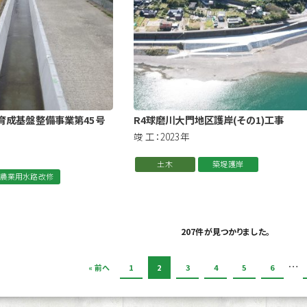
育成基盤整備事業第45号
R4球磨川大門地区護岸(その1)工事
竣 工：2023年
土木
築堤護岸
農業用水路改修
207件が見つかりました。
…
« 前へ
1
2
3
4
5
6