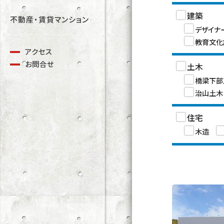
建築
不動産・賃貸マンション
デザイナ
教育文化
アクセス
お問合せ
土木
橋梁下部
治山土木
住宅
木造