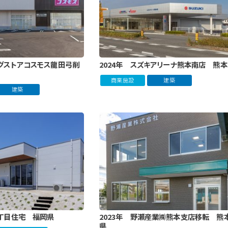
ッグストアコスモス龍田弓削
2024年 スズキアリーナ熊本南店 熊
商業施設
建築
建築
2丁目住宅 福岡県
2023年 野瀬産業㈱熊本支店移転 熊
県