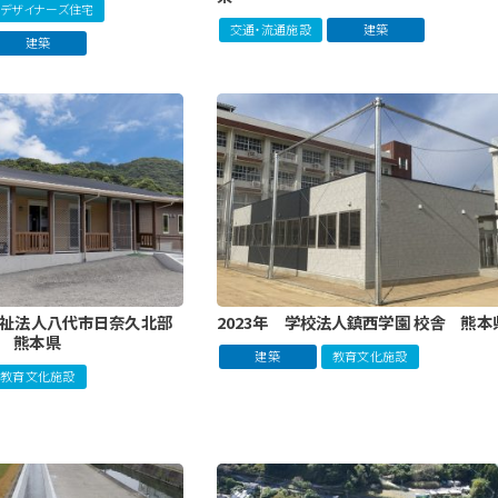
デザイナーズ住宅
交通・流通施設
建築
建築
福祉法人八代市日奈久北部
2023年 学校法人鎮西学園 校舎 熊本
育 熊本県
建築
教育文化施設
教育文化施設