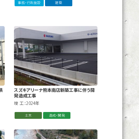
事務・行政施設
建築
県
スズキアリーナ熊本南店新築工事に伴う開
発造成工事
竣 工：2024年
土木
造成・開発