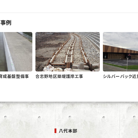
工事例
育成基盤整備事
合志野地区築堤護岸工事
シルバーバック近
八代本部