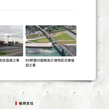
見店造成工事
R3球磨川掘削及び渡地区災害復
旧工事
福岡支社