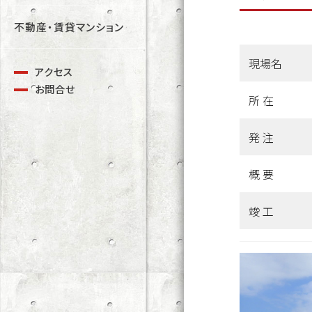
不動産・賃貸マンション
現場名
アクセス
お問合せ
所 在
発 注
概 要
竣 工