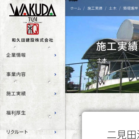
ホーム
施工実績
土木
築堤護岸
和久田建設株式会社
施工実績
企業情報
土木
事業内容
施工実績
福利厚生
二見田
リクルート